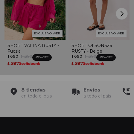
EXCLUSIVO WEB
EXCLUSIVO WEB
SHORT VALINA RUSTY -
SHORT OLSONS26
Fucsia
RUSTY - Beige
690
1.290
690
1.290
$
$
$
$
47
47
587
587
$
$
8 tiendas
Envios
en todo el pais
a todo el país