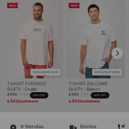
EXCLUSIVO WEB
EXCLUSIVO WEB
T-SHIRT FURTADO
T-SHIRT ZALCONE
RUSTY - Crudo
RUSTY - Blanco
590
1.190
590
990
$
$
$
$
50
40
502
502
$
$
8 tiendas
Envios