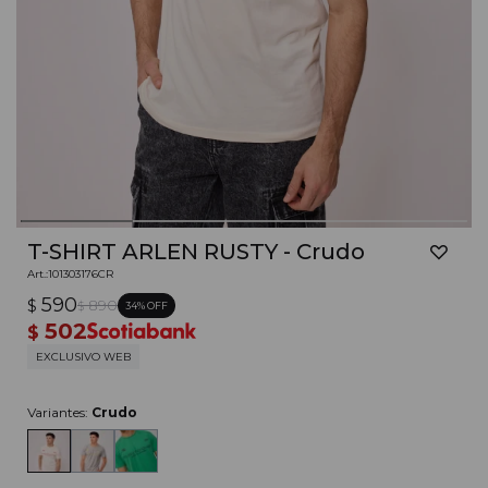
T-SHIRT ARLEN RUSTY - Crudo
101303176CR
590
$
890
34
$
502
$
EXCLUSIVO WEB
Variantes:
Crudo