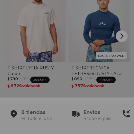
EXCLUSIVO WEB
T-SHIRT LYFIA RUSTY -
T-SHIRT TECNICA
Crudo
LETTIES26 RUSTY - Azul
790
990
890
1.590
$
$
$
$
20
44
672
757
$
$
8 tiendas
Envios
en todo el pais
a todo el país