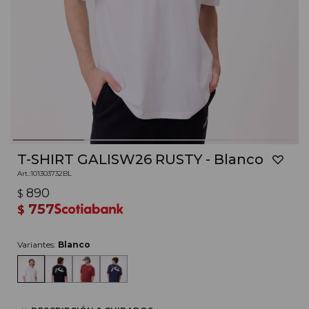
T-SHIRT GALISW26 RUSTY - Blanco
101303732BL
890
$
757
$
Variantes:
Blanco