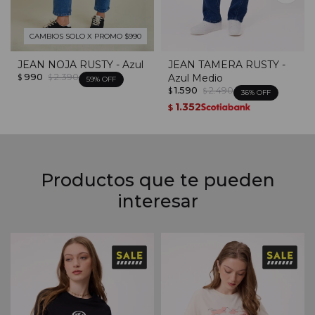
CAMBIOS SOLO X PROMO $990
JEAN NOJA RUSTY - Azul
JEAN TAMERA RUSTY -
990
2.390
Azul Medio
$
$
59
1.590
2.490
$
$
36
1.352
$
Productos que te pueden
interesar