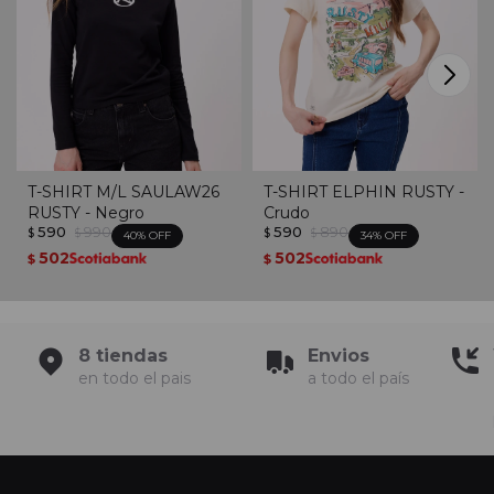
T-SHIRT M/L SAULAW26
T-SHIRT ELPHIN RUSTY -
RUSTY - Negro
Crudo
590
990
590
890
$
$
$
$
40
34
502
502
$
$
8 tiendas
Envios
en todo el pais
a todo el país