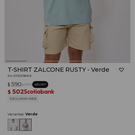
T-SHIRT ZALCONE RUSTY - Verde
101302984VE
590
$
990
40
$
502
$
EXCLUSIVO WEB
Variantes:
Verde