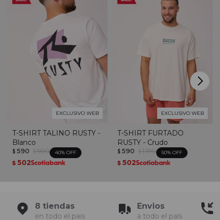
EXCLUSIVO WEB
EXCLUSIVO WEB
T-SHIRT TALINO RUSTY -
T-SHIRT FURTADO
Blanco
RUSTY - Crudo
590
990
590
1.190
$
$
$
$
40
50
502
502
$
$
8 tiendas
Envios
en todo el pais
a todo el país