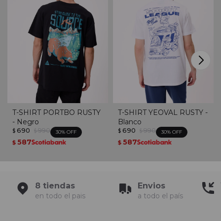
T-SHIRT PORTBO RUSTY
T-SHIRT YEOVAL RUSTY -
- Negro
Blanco
690
990
690
990
$
$
$
$
30
30
587
587
$
$
8 tiendas
Envios
en todo el pais
a todo el país