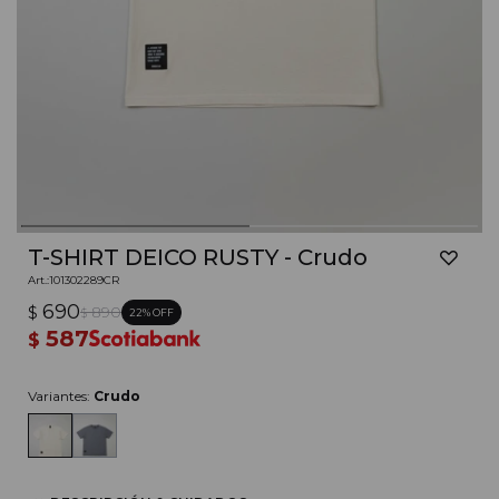
T-SHIRT DEICO RUSTY - Crudo
101302289CR
690
$
890
22
$
587
$
Variantes:
Crudo