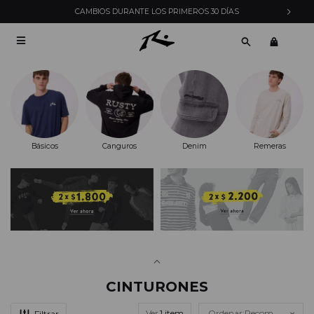
CAMBIOS DURANTE LOS PRIMEROS 30 DÍAS

Básicos
Canguros
Denim
Remeras
CINTURONES
Ver
Recomendados