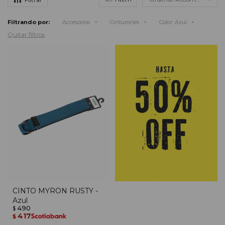
Filtrando por:
Accesorios
Cinturones
Color:
Azul
Quitar filtros
CINTO MYRON RUSTY -
Azul
490
$
417
$