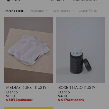
Quitar filtros
Filtrando por:
Accesorios
Color:
Blanco
MEDIAS RUKET RUSTY -
BOXER ITALO RUSTY -
Blanco
Blanco
690
490
$
$
587
417
$
$