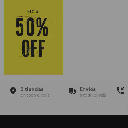
8 tiendas
Envios
en todo el pais
a todo el país