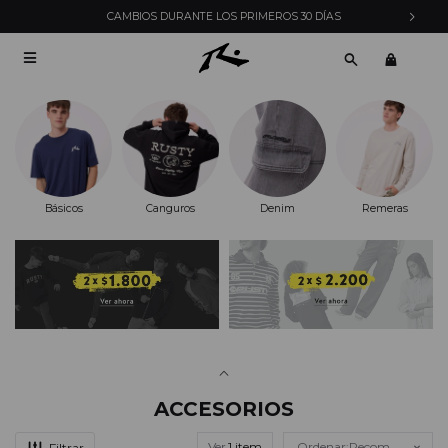
CAMBIOS DURANTE LOS PRIMEROS 30 DÍAS

Básicos
Canguros
Denim
Remeras
ACCESORIOS
Ver
Recomendados