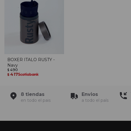
BOXER ITALO RUSTY -
Navy
490
$
417
$
8 tiendas
Envios
en todo el pais
a todo el país