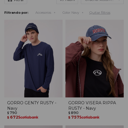
Quitar filtros
Filtrando por:
Accesorios
Color:
Navy
GORRO GENTY RUSTY -
GORRO VISERA RIPPA
Navy
RUSTY - Navy
790
890
$
$
672
757
$
$