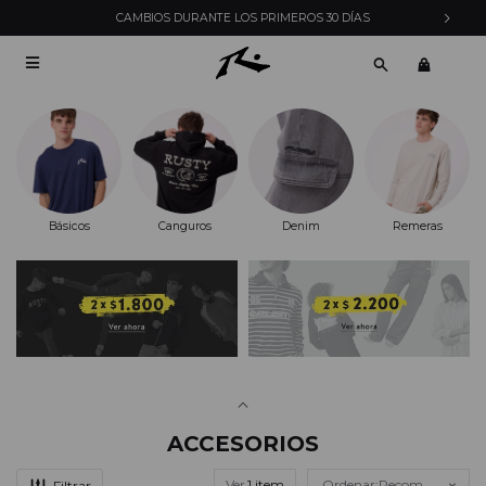
E LOS PRIMEROS 30 DÍAS
ENVÍOS EXPRESS EN MO

Básicos
Canguros
Denim
Remeras
ACCESORIOS
Ver
Recomendados