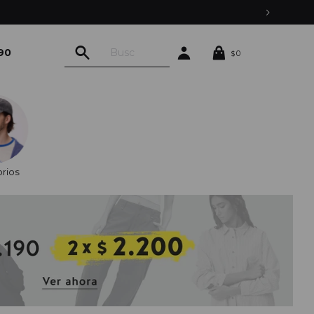
90
0
$
rios