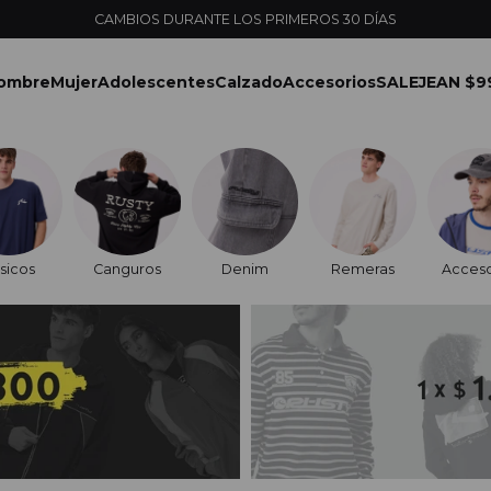
CAMBIOS DURANTE LOS PRIMEROS 30 DÍAS
ombre
Mujer
Adolescentes
Calzado
Accesorios
SALE
JEAN $9
sicos
Canguros
Denim
Remeras
Acceso