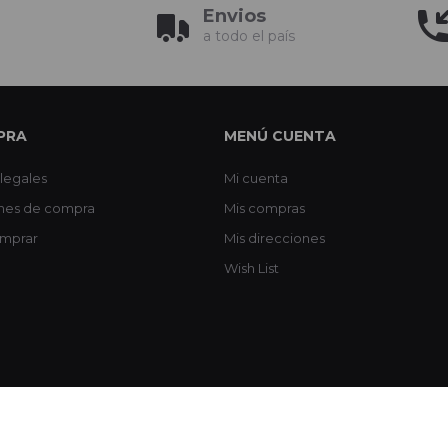
Envios
a todo el país
PRA
MENÚ CUENTA
legales
Mi cuenta
nes de compra
Mis compras
mprar
Mis direcciones
Wish List