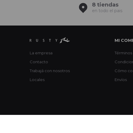
8 tiendas
en todo el pais
MI COM
La empresa
Términos 
Contacto
Condicio
Trabajá con nosotros
Cómo co
Locales
Envíos
© Copyright 2026 / Rusty / FORTER S.A Rut 213720560017