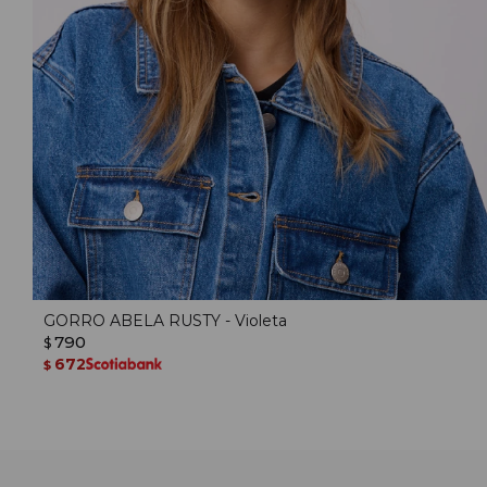
GORRO ABELA RUSTY - Violeta
790
$
672
$