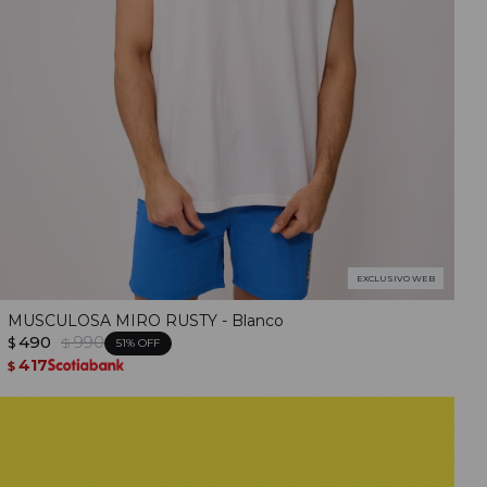
EXCLUSIVO WEB
MUSCULOSA MIRO RUSTY - Blanco
490
990
$
$
51
417
$