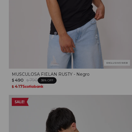
EXCLUSIVO WEB
MUSCULOSA FIELAN RUSTY - Negro
490
790
$
$
38
417
$