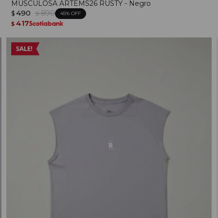
MUSCULOSA ARTEMS26 RUSTY - Negro
490
890
$
$
45
417
$