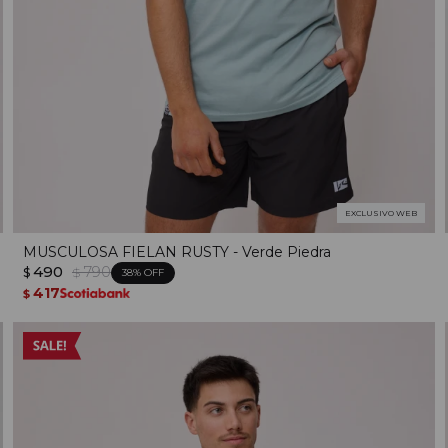
EXCLUSIVO WEB
MUSCULOSA FIELAN RUSTY - Verde Piedra
490
790
$
$
38
417
$