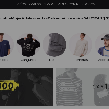
ENVÍOS EXPRESS EN MONTEVIDEO CON PEDIDOS YA
ombre
Mujer
Adolescentes
Calzado
Accesorios
SALE
JEAN $9
sicos
Canguros
Denim
Remeras
Acceso