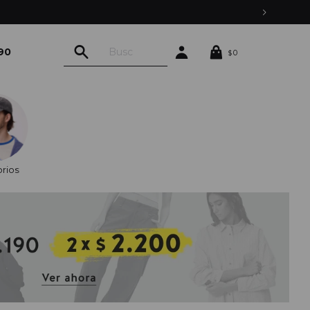
90
0
$
rios