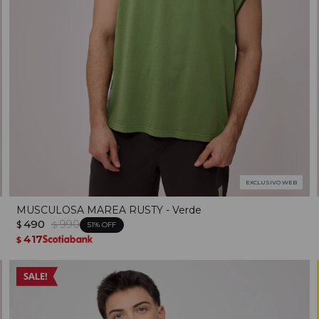
EXCLUSIVO WEB
MUSCULOSA MAREA RUSTY - Verde
490
990
$
$
51
417
$