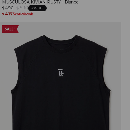
MUSCULOSA KIVIAN RUSTY - Blanco
490
890
$
$
45
417
$