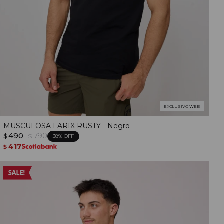
EXCLUSIVO WEB
MUSCULOSA FARIX RUSTY - Negro
490
790
$
$
38
417
$