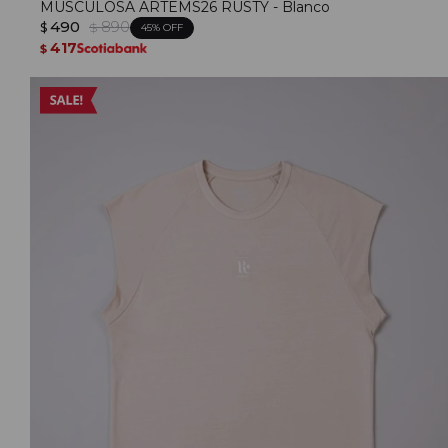
MUSCULOSA ARTEMS26 RUSTY - Blanco
490
890
$
$
45
417
$