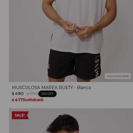
EXCLUSIVO WEB
MUSCULOSA MAREA RUSTY - Blanco
490
990
$
$
51
417
$