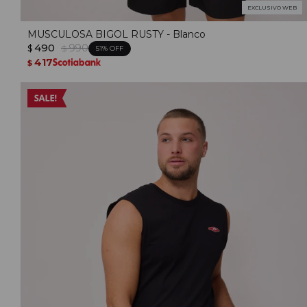
EXCLUSIVO WEB
MUSCULOSA BIGOL RUSTY - Blanco
490
990
$
$
51
417
$