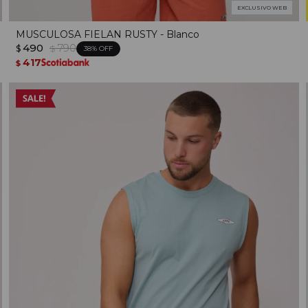
EXCLUSIVO WEB
MUSCULOSA FIELAN RUSTY - Blanco
490
790
$
$
38
417
$