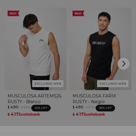
EXCLUSIVO WEB
EXCLUSIVO WEB
MUSCULOSA ARTEMS26
MUSCULOSA FARIX
RUSTY - Blanco
RUSTY - Negro
490
890
490
790
$
$
$
$
45
38
417
417
$
$