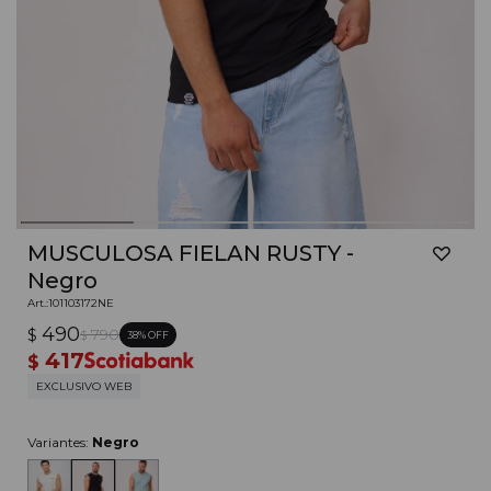
MUSCULOSA FIELAN RUSTY -
Negro
101103172NE
490
$
790
38
$
417
$
EXCLUSIVO WEB
Variantes:
Negro