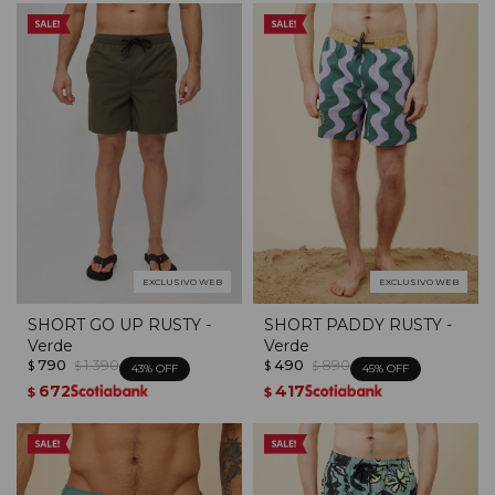
EXCLUSIVO WEB
EXCLUSIVO WEB
SHORT GO UP RUSTY -
SHORT PADDY RUSTY -
Verde
Verde
790
1.390
490
890
$
$
$
$
43
45
672
417
$
$