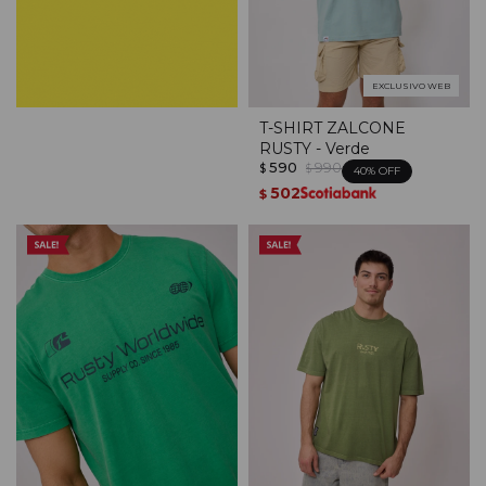
EXCLUSIVO WEB
T-SHIRT ZALCONE
RUSTY - Verde
590
990
$
$
40
502
$