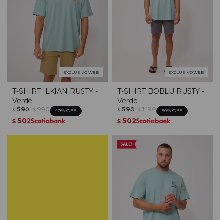
EXCLUSIVO WEB
EXCLUSIVO WEB
T-SHIRT ILKIAN RUSTY -
T-SHIRT BOBLU RUSTY -
Verde
Verde
590
990
590
1.190
$
$
$
$
40
50
502
502
$
$