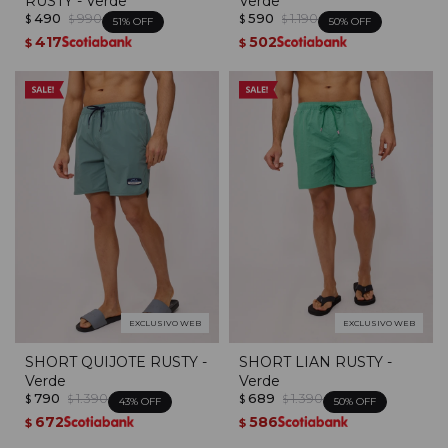
RUSTY - Verde
Verde
490
990
590
1.190
$
$
$
$
51
50
417
502
$
$
EXCLUSIVO WEB
EXCLUSIVO WEB
SHORT QUIJOTE RUSTY -
SHORT LIAN RUSTY -
Verde
Verde
790
1.390
689
1.390
$
$
$
$
43
50
672
586
$
$