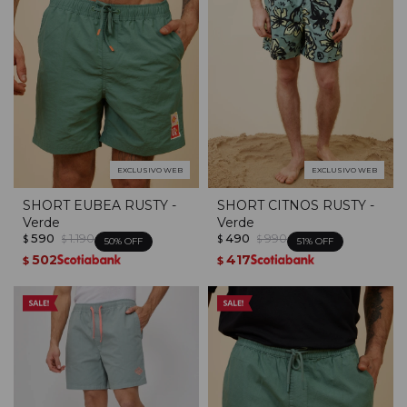
EXCLUSIVO WEB
EXCLUSIVO WEB
SHORT EUBEA RUSTY -
SHORT CITNOS RUSTY -
Verde
Verde
590
1.190
490
990
$
$
$
$
50
51
502
417
$
$