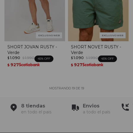
EXCLUSIVO WEB
EXCLUSIVO WEB
SHORT JOVAN RUSTY -
SHORT NOVET RUSTY -
Verde
Verde
1.090
1.990
1.090
1.990
$
$
$
$
45
45
927
927
$
$
MOSTRANDO
19
DE
19
8 tiendas
Envios
en todo el pais
a todo el país