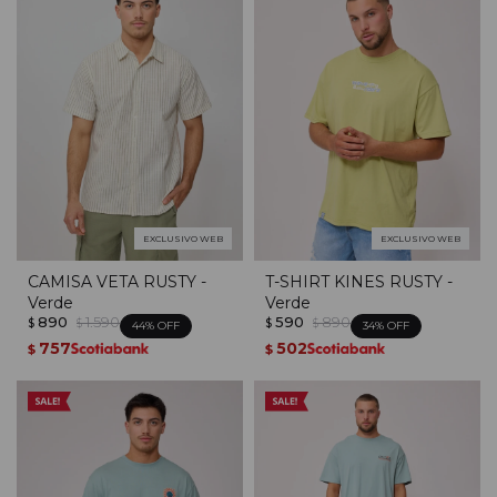
EXCLUSIVO WEB
EXCLUSIVO WEB
CAMISA VETA RUSTY -
T-SHIRT KINES RUSTY -
Verde
Verde
890
1.590
590
890
$
$
$
$
44
34
757
502
$
$