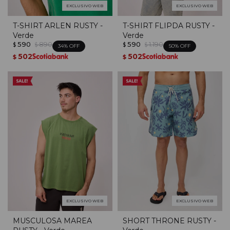
EXCLUSIVO WEB
EXCLUSIVO WEB
T-SHIRT ARLEN RUSTY -
T-SHIRT FLIPDA RUSTY -
Verde
Verde
590
890
590
1.190
$
$
$
$
34
50
502
502
$
$
EXCLUSIVO WEB
EXCLUSIVO WEB
MUSCULOSA MAREA
SHORT THRONE RUSTY -