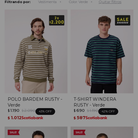
Quitar filtros
Filtrando por:
Vestimenta
Color:
Verde
POLO BARDEM RUSTY -
T-SHIRT WINDERA
Verde
RUSTY - Verde
1.190
2.090
690
1.190
$
$
$
$
43
42
1.012
587
$
$