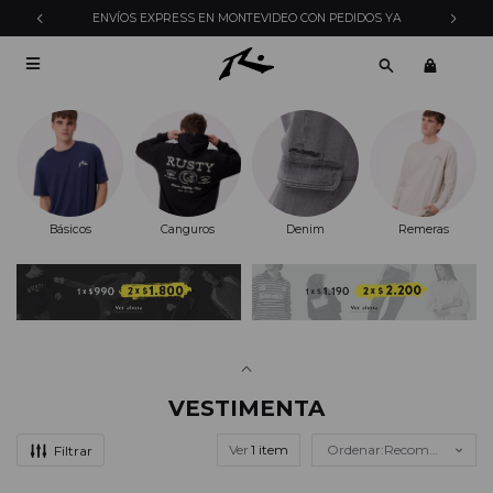
ENVÍOS EXPRESS EN MONTEVIDEO CON PEDIDOS YA

Básicos
Canguros
Denim
Remeras
VESTIMENTA
Ver
Recomendados