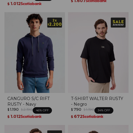
1.607
$
1.012
$
CANGURO S/C RIFT
T-SHIRT WALTER RUSTY
RUSTY - Navy
- Negro
1.190
2.190
790
1.190
$
$
$
$
46
34
1.012
672
$
$