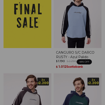
CANGURO S/C DARCO
RUSTY - Azul Palido
1.190
2.290
$
$
48
1.012
$