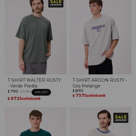
T-SHIRT WALTER RUSTY
T-SHIRT AROON RUSTY -
- Verde Piedra
Gris Melange
890
790
1.190
$
$
$
34
757
$
672
$