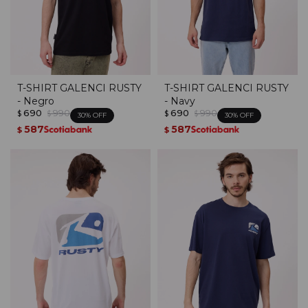
T-SHIRT GALENCI RUSTY
T-SHIRT GALENCI RUSTY
- Negro
- Navy
690
990
690
990
$
$
$
$
30
30
587
587
$
$