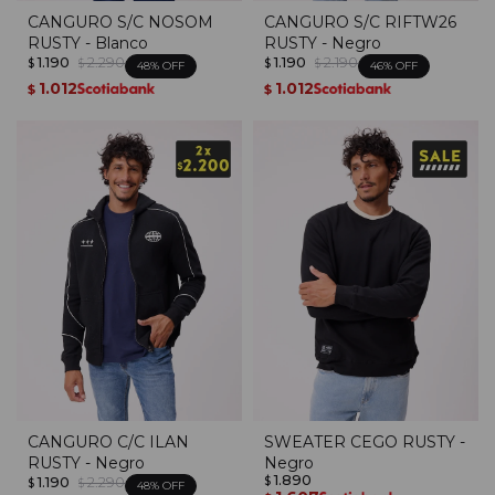
CANGURO S/C NOSOM
CANGURO S/C RIFTW26
RUSTY - Blanco
RUSTY - Negro
1.190
2.290
1.190
2.190
$
$
$
$
48
46
1.012
1.012
$
$
CANGURO C/C ILAN
SWEATER CEGO RUSTY -
RUSTY - Negro
Negro
1.890
1.190
2.290
$
$
$
48