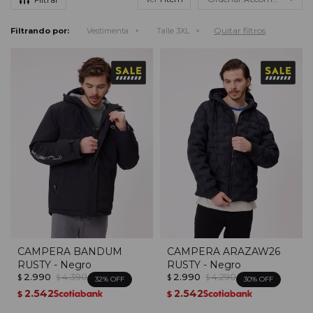
Quitar filtros
Filtrando por:
Vestimenta
Talle 3XL
CAMPERA BANDUM
CAMPERA ARAZAW26
RUSTY - Negro
RUSTY - Negro
2.990
4.390
2.990
4.290
$
$
$
$
32
30
2.542
2.542
$
$