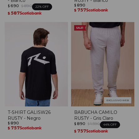
- Blanco
RUSTY - Blanco
890
690
890
$
$
$
22
757
$
587
$
EXCLUSIVO WEB
T-SHIRT GALISW26
BABUCHA CAMILO
RUSTY - Negro
RUSTY - Gris Claro
890
890
1.590
$
$
$
44
757
$
757
$