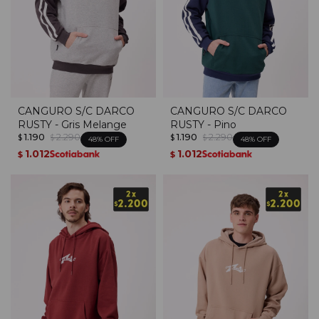
CANGURO S/C DARCO
CANGURO S/C DARCO
RUSTY - Gris Melange
RUSTY - Pino
1.190
2.290
1.190
2.290
$
$
$
$
48
48
1.012
1.012
$
$