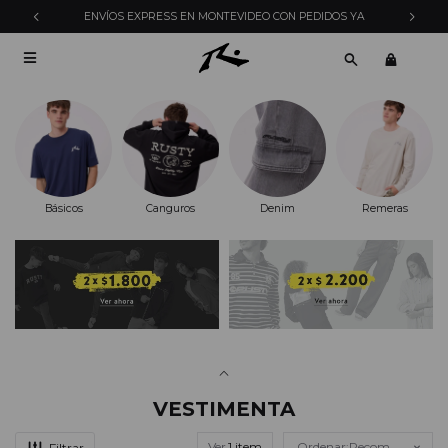
ENVÍOS EXPRESS EN MONTEVIDEO CON PEDIDOS YA

Básicos
Canguros
Denim
Remeras
VESTIMENTA
Ver
Recomendados