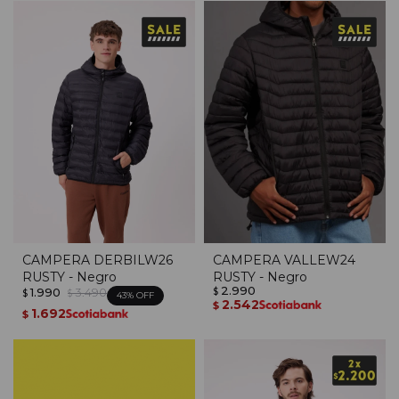
CAMPERA DERBILW26
CAMPERA VALLEW24
RUSTY - Negro
RUSTY - Negro
2.990
1.990
3.490
$
$
$
43
2.542
$
1.692
$