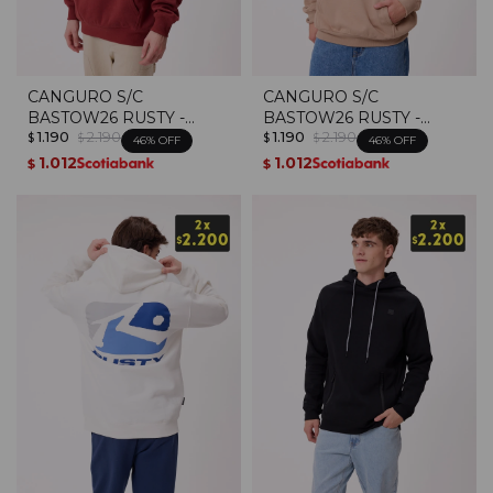
CANGURO S/C
CANGURO S/C
BASTOW26 RUSTY -
BASTOW26 RUSTY -
1.190
2.190
1.190
2.190
Terracota
Taupe
$
$
$
$
46
46
1.012
1.012
$
$