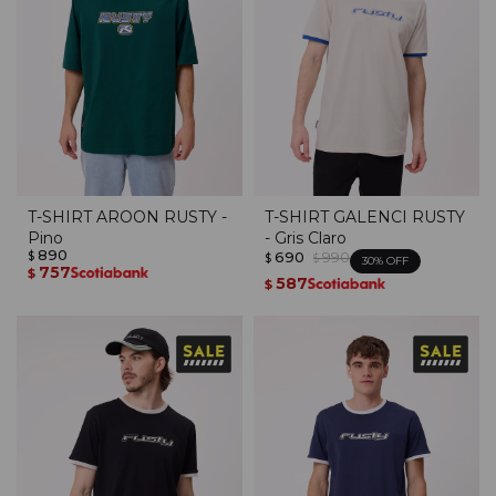
T-SHIRT AROON RUSTY -
T-SHIRT GALENCI RUSTY
Pino
- Gris Claro
890
690
990
$
$
$
30
757
$
587
$