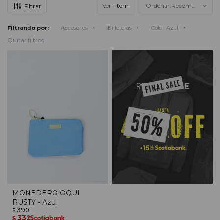
Ver
Recomendados
Filtrando por:
Accesorios
Billeteras
Color:
Azul
Quitar filtros
MONEDERO OQUI
RUSTY - Azul
390
$
332
$