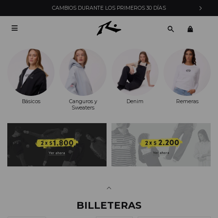
CAMBIOS DURANTE LOS PRIMEROS 30 DÍAS

Básicos
Canguros y
Denim
Remeras
Sweaters
BILLETERAS