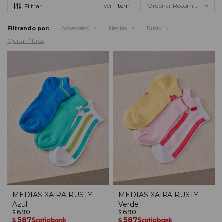
Ver
Recomendados
Filtrando por:
Accesorios
Medias
Rusty
Quitar filtros
MEDIAS XAIRA RUSTY -
MEDIAS XAIRA RUSTY -
Azul
Verde
690
690
$
$
587
587
$
$