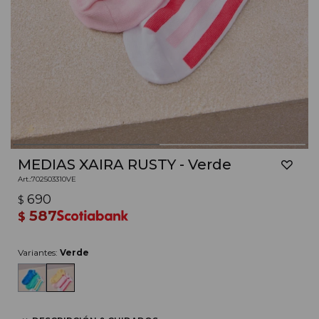
MEDIAS XAIRA RUSTY - Verde
702503310VE
690
$
587
$
Variantes:
Verde