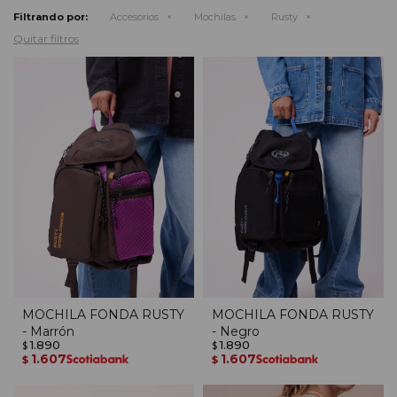
Filtrando por:
Accesorios
Mochilas
Rusty
Quitar filtros
MOCHILA FONDA RUSTY
MOCHILA FONDA RUSTY
- Marrón
- Negro
1.890
1.890
$
$
1.607
1.607
$
$