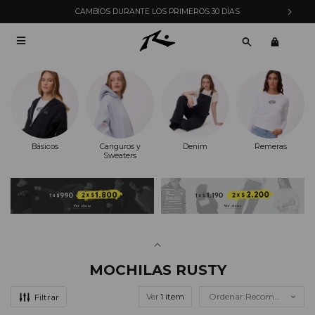
ENVÍOS EXPRESS EN MONTEVIDEO CON PEDIDOS YA

Básicos
Canguros y
Denim
Remeras
Sweaters
MOCHILAS RUSTY
Ver
Recomendados