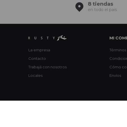
8 tiendas
en todo el pais
MI COM
La empresa
Términos 
Contacto
Condicio
Trabajá con nosotros
Cómo co
Locales
Envíos
© Copyright 2026 / Rusty / FORTER S.A Rut 213720560017