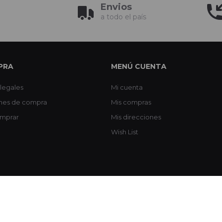
Envios
a todo el país
PRA
MENÚ CUENTA
legales
Mi cuenta
nes de compra
Mis compras
mprar
Mis direcciones
Wish List