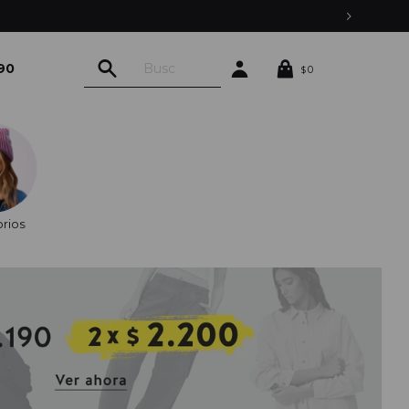
90
0
$
rios