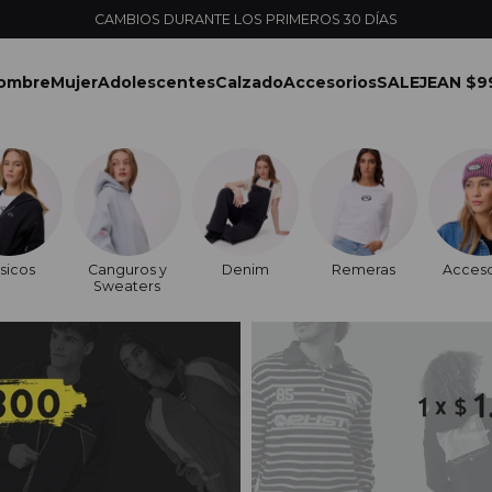
CAMBIOS DURANTE LOS PRIMEROS 30 DÍAS
ombre
Mujer
Adolescentes
Calzado
Accesorios
SALE
JEAN $9
sicos
Canguros y
Denim
Remeras
Acceso
Sweaters