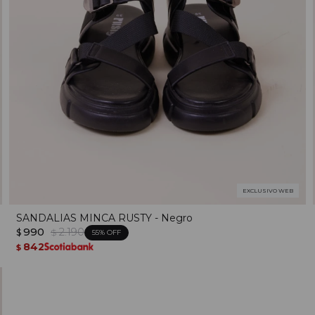
EXCLUSIVO WEB
SANDALIAS MINCA RUSTY - Negro
990
2.190
$
$
55
842
$