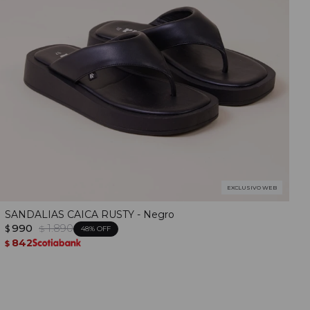
EXCLUSIVO WEB
SANDALIAS CAICA RUSTY - Negro
990
1.890
$
$
48
842
$