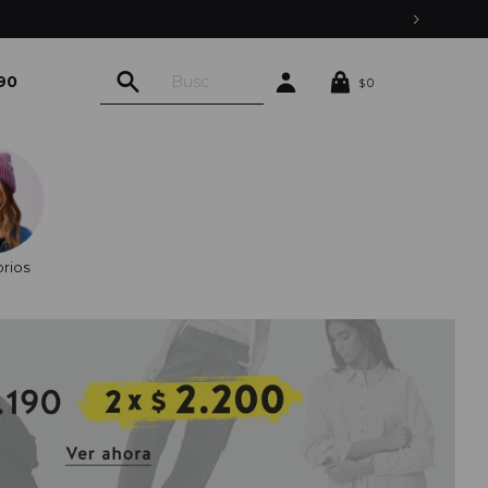
90
0
$
rios