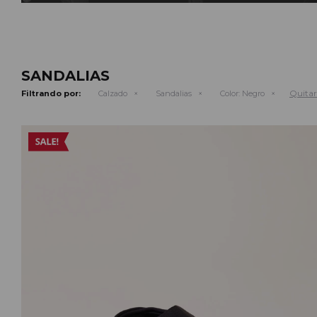
SANDALIAS
Quitar 
Filtrando por:
Calzado
Sandalias
Color:
Negro