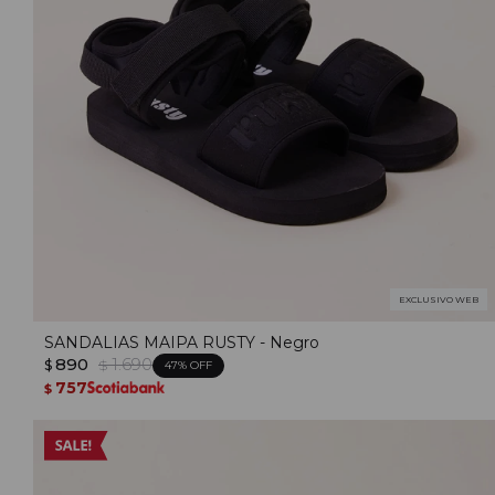
EXCLUSIVO WEB
SANDALIAS MAIPA RUSTY - Negro
890
1.690
$
$
47
757
$