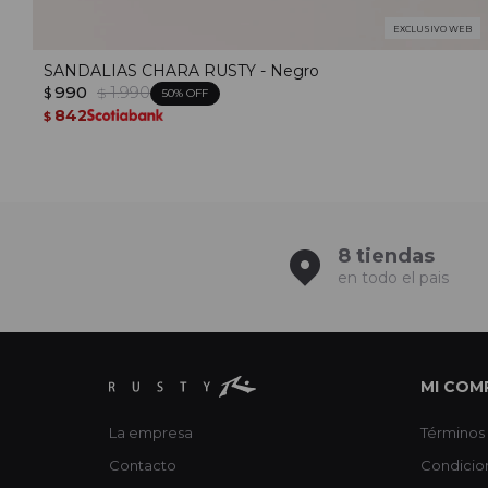
EXCLUSIVO WEB
SANDALIAS CHARA RUSTY - Negro
990
1.990
$
$
50
842
$
8 tiendas
en todo el pais
MI COM
La empresa
Términos 
Contacto
Condicio