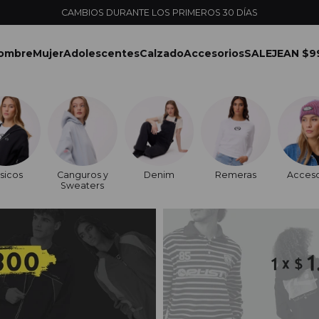
ENVÍOS EXPRESS EN MONTEVIDEO CON PEDIDOS YA
ombre
Mujer
Adolescentes
Calzado
Accesorios
SALE
JEAN $9
sicos
Canguros y
Denim
Remeras
Acceso
Sweaters