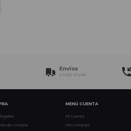
Envios
a todo el país
PRA
MENÚ CUENTA
legales
Mi cuenta
nes de compra
Mis compras