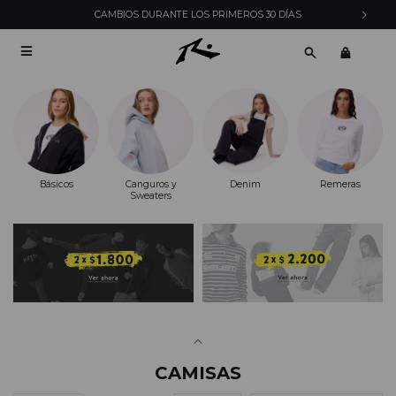
CAMBIOS DURANTE LOS PRIMEROS 30 DÍAS

Básicos
Canguros y
Denim
Remeras
Sweaters
CAMISAS