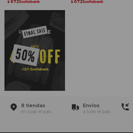
672
672
$
$
8 tiendas
Envios
en todo el pais
a todo el país