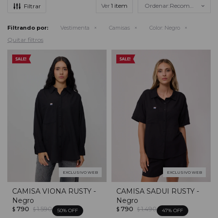
Ver
Recomendados
Filtrando por:
Vestimenta
Camisas
Color:
Negro
Quitar filtros
EXCLUSIVO WEB
EXCLUSIVO WEB
CAMISA VIONA RUSTY -
CAMISA SADUI RUSTY -
Negro
Negro
790
1.590
790
1.490
$
$
$
$
50
47