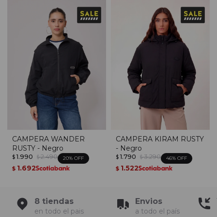
CAMPERA WANDER
CAMPERA KIRAM RUSTY
RUSTY - Negro
- Negro
1.990
2.490
1.790
3.290
$
$
$
$
20
46
1.692
1.522
$
$
8 tiendas
Envios
en todo el pais
a todo el país