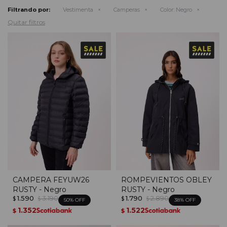
Filtrando por:
Vestimenta
Camperas
Color:
Negro
Quitar filtros
CAMPERA FEYUW26
ROMPEVIENTOS OBLEY
RUSTY - Negro
RUSTY - Negro
1.590
3.190
1.790
2.890
$
$
$
$
50
38
1.352
1.522
$
$