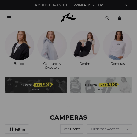
ENVÍOS EXPRESS EN MONTEVIDEO CON PEDIDOS YA

Básicos
Canguros y
Denim
Remeras
Sweaters
CAMPERAS
Ver
Recomendados