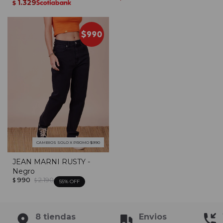
1.329
$
CAMBIOS SOLO X PROMO $990
JEAN MARNI RUSTY -
Negro
990
2.190
$
$
55
8 tiendas
Envios