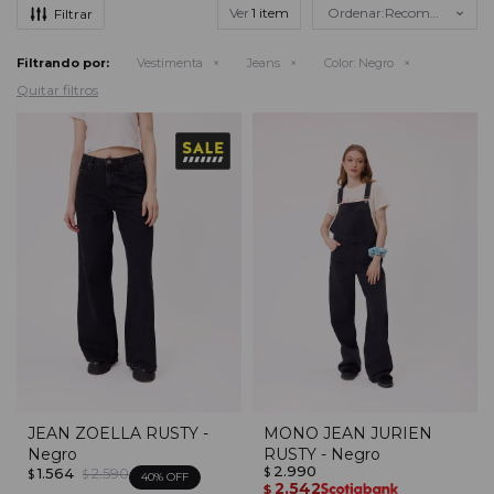
Ver
Recomendados
Filtrando por:
Vestimenta
Jeans
Color:
Negro
Quitar filtros
JEAN ZOELLA RUSTY -
MONO JEAN JURIEN
Negro
RUSTY - Negro
2.990
1.564
2.590
$
$
$
40
2.542
$