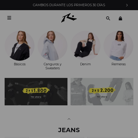
CAMBIOS DURANTE LOS PRIMEROS 30 DÍAS

Básicos
Canguros y
Denim
Remeras
Sweaters
JEANS