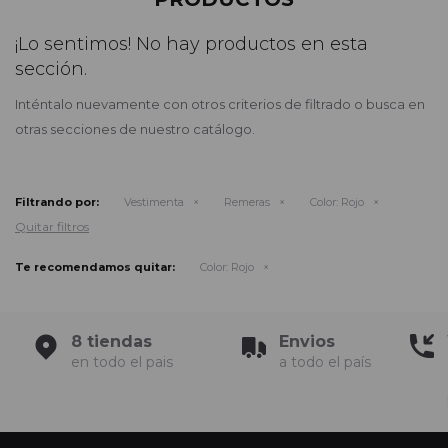
¡Lo sentimos! No hay productos en esta
sección.
Inténtalo nuevamente con otros criterios de filtrado o busca en
otras secciones de nuestro catálogo.
Filtrando por:
Vestimenta
Remeras
Color:
Rojo
Quitar filtros
Te recomendamos quitar:
Color:
Rojo
8 tiendas
Envios
en todo el pais
a todo el país