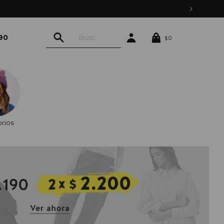
90
0
$
rios