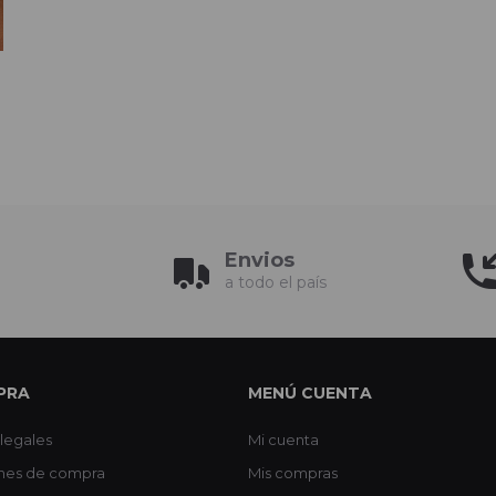
Envios
a todo el país
PRA
MENÚ CUENTA
legales
Mi cuenta
nes de compra
Mis compras