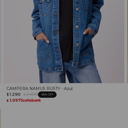
CAMPERA NAMUS RUSTY - Azul
1.290
2.490
$
$
48
1.097
$