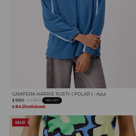
CAMPERA HARRIE RUSTY ( POLAR ) - Azul
990
1.890
$
$
48
842
$