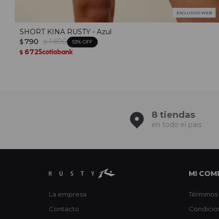
EXCLUSIVO WEB
SHORT KINA RUSTY - Azul
790
1.690
$
$
53
672
$
8 tiendas
en todo el pais
MI COM
La empresa
Términos 
Contacto
Condicio