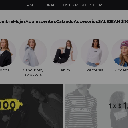
ENVÍOS EXPRESS EN MONTEVIDEO CON PEDIDOS YA
ombre
Mujer
Adolescentes
Calzado
Accesorios
SALE
JEAN $9
sicos
Canguros y
Denim
Remeras
Acceso
Sweaters