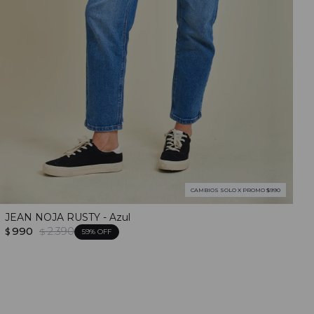
CAMBIOS SOLO X PROMO $990
JEAN NOJA RUSTY - Azul
990
2.390
$
$
59