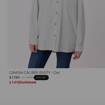
CAMISA CALIBRI RUSTY - Gris
1.190
1.890
$
$
37
1.012
$