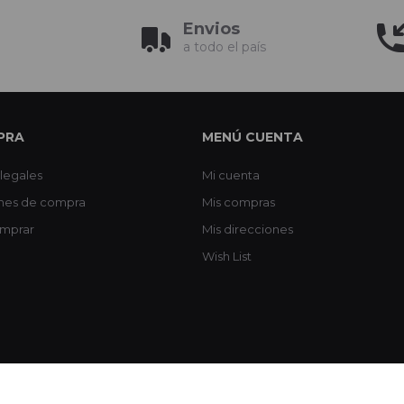
Envios
a todo el país
PRA
MENÚ CUENTA
legales
Mi cuenta
nes de compra
Mis compras
mprar
Mis direcciones
Wish List