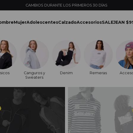
CAMBIOS DURANTE LOS PRIMEROS 30 DÍAS
ombre
Mujer
Adolescentes
Calzado
Accesorios
SALE
JEAN $9
sicos
Canguros y
Denim
Remeras
Acceso
Sweaters