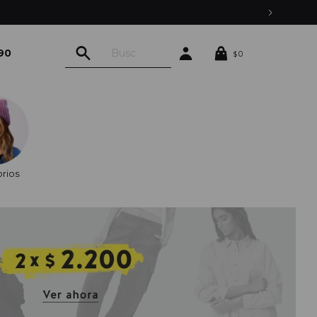
90
0
$
rios