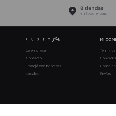
8 tiendas
en todo el pais
MI COM
La empresa
Términos 
Contacto
Condicio
Trabajá con nosotros
Cómo co
Locales
Envíos