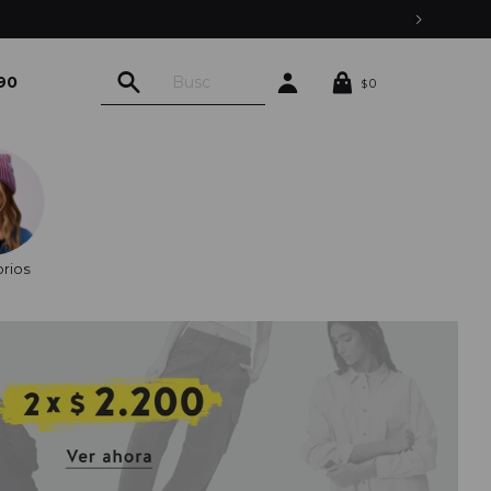
90
0
$
rios