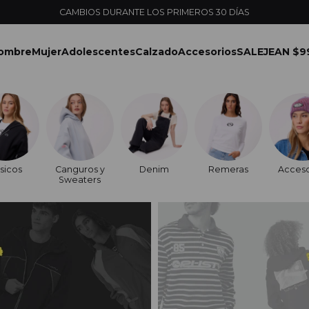
CAMBIOS DURANTE LOS PRIMEROS 30 DÍAS
ombre
Mujer
Adolescentes
Calzado
Accesorios
SALE
JEAN $9
sicos
Canguros y
Denim
Remeras
Acceso
Sweaters