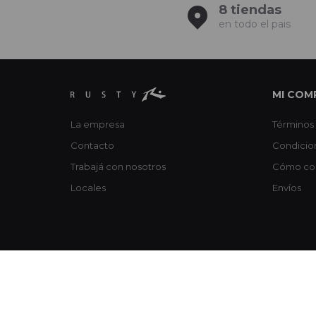
8 tiendas
en todo el pais
MI COM
La empresa
Términos 
Contacto
Condicio
Trabajá con nosotros
Cómo co
Locales
Envíos
© Copyright 2026 / Rusty / FORTER S.A Rut 213720560017