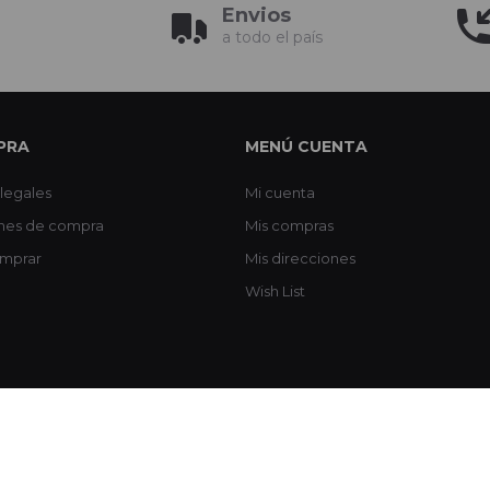
Envios
a todo el país
PRA
MENÚ CUENTA
legales
Mi cuenta
nes de compra
Mis compras
mprar
Mis direcciones
Wish List