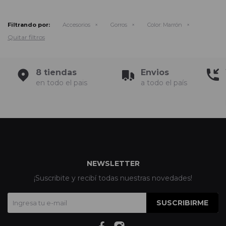
Filtrando por:
Accesorios
Gorros
Color:
Marrón
Quitar filtros
8 tiendas
Envios
en todo el pais
a todo el país
NEWSLETTER
¡Suscribite y recibí todas nuestras novedades!
SUSCRIBIRME