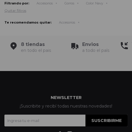
Filtrando por:
Accesorios
Gorros
Color:
Navy
Quitar filtros
Te recomendamos quitar:
Accesorios
8 tiendas
Envios
en todo el pais
a todo el país
NEWSLETTER
¡Suscribite y recibí todas nuestras novedades!
SUSCRIBIRME