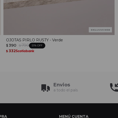
EXCLUSIVO WEB
OJOTAS PIRLO RUSTY - Verde
390
790
$
$
51
332
$
Envios
a todo el país
PRA
MENÚ CUENTA