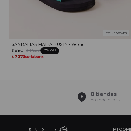
EXCLUSIVO WEB
SANDALIAS MAIPA RUSTY - Verde
890
1.690
$
$
47
757
$
8 tiendas
en todo el pais
MI COM