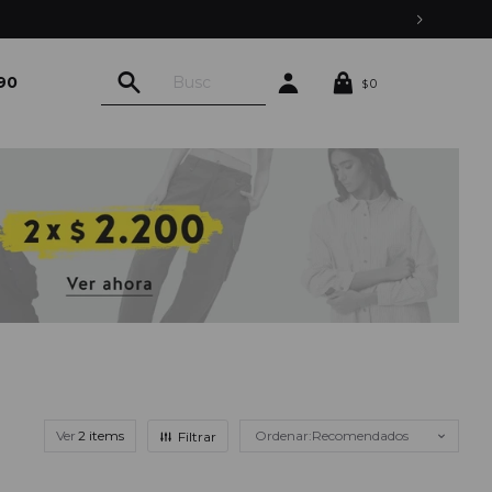
90
0
$
Ver
Recomendados