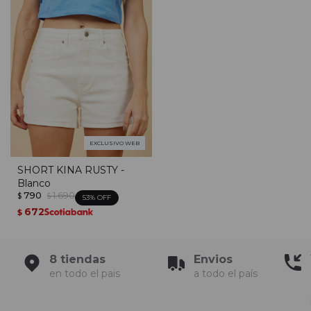
EXCLUSIVO WEB
SHORT KINA RUSTY -
Blanco
790
1.690
$
$
53
672
$
8 tiendas
Envios
en todo el pais
a todo el país