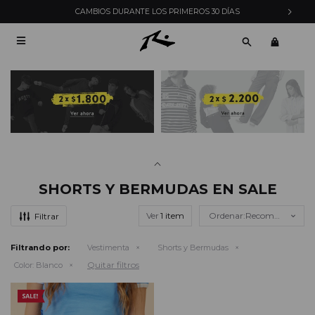
CAMBIOS DURANTE LOS PRIMEROS 30 DÍAS

SHORTS Y BERMUDAS EN SALE
Ver
Recomendados
Filtrando por:
Vestimenta
Shorts y Bermudas
Quitar filtros
Color:
Blanco