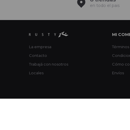
en todo el pais
MI COM
La empresa
Términos 
Contacto
Condicio
Trabajá con nosotros
Cómo co
Locales
Envíos
© Copyright 2026 / Rusty / FORTER S.A Rut 213720560017