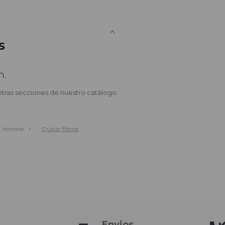
S
n.
otras secciones de nuestro catálogo.
Quitar filtros
:
Hombre
Envios