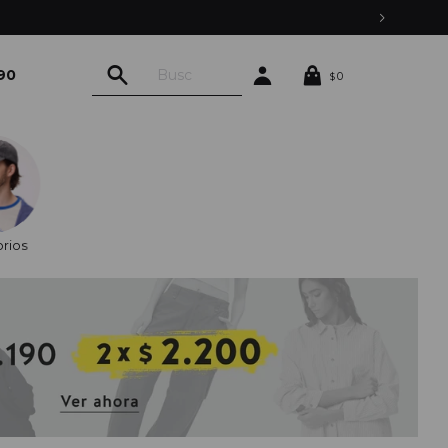
90
0
$
rios