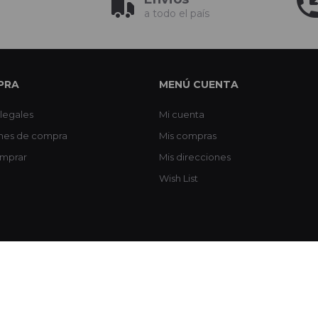
a todo el país
PRA
MENÚ CUENTA
legales
Mi cuenta
nes de compra
Mis compras
mprar
Mis direcciones
Wish List