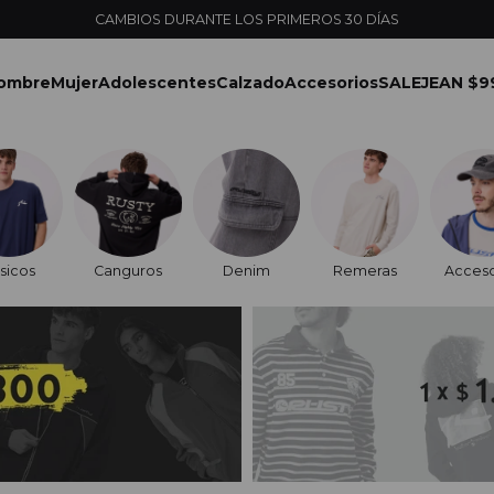
CAMBIOS DURANTE LOS PRIMEROS 30 DÍAS
ombre
Mujer
Adolescentes
Calzado
Accesorios
SALE
JEAN $9
sicos
Canguros
Denim
Remeras
Acceso