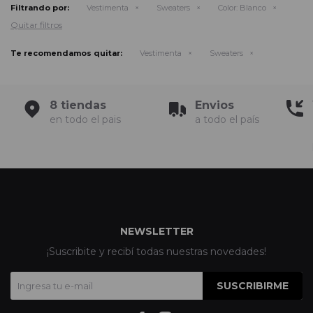
Filtrando por:
Vestimenta
Sweaters
Color:
Blanco
Quitar filtros
Te recomendamos quitar:
Vestimenta
Sweaters
8 tiendas
Envios
en todo el pais
a todo el país
NEWSLETTER
¡Suscribite y recibí todas nuestras novedades!
SUSCRIBIRME