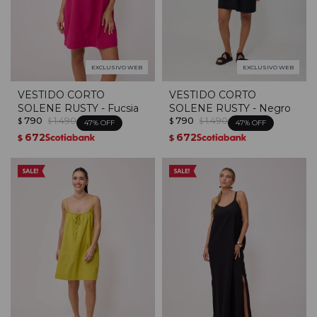
EXCLUSIVO WEB
EXCLUSIVO WEB
VESTIDO CORTO
VESTIDO CORTO
SOLENE RUSTY - Fucsia
SOLENE RUSTY - Negro
790
1.490
790
1.490
$
$
$
$
47
47
672
672
$
$