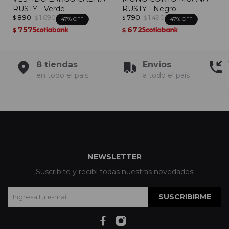
RUSTY - Verde
RUSTY - Negro
890
1.690
790
1.490
$
$
$
$
47
47
757
672
$
$
8 tiendas
Envios
en todo el pais
a todo el país
NEWSLETTER
¡Suscribite y recibí todas nuestras novedades!
SUSCRIBIRME