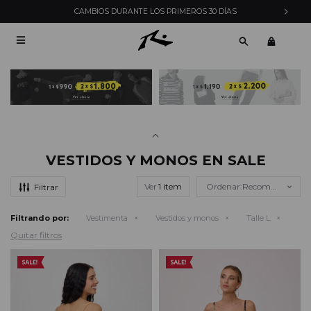
CAMBIOS DURANTE LOS PRIMEROS 30 DÍAS

VESTIDOS Y MONOS EN SALE
Ver
Recomendados
Filtrando por:
Vestimenta
Vestidos y monos
Talle L
Quitar filtros