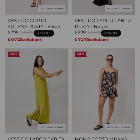
EXCLUSIVO WEB
EXCLUSIVO WEB
VESTIDO CORTO
VESTIDO LARGO CABITA
SOLENE RUSTY - Verde
RUSTY - Negro
790
1.490
890
1.690
$
$
$
$
47
47
672
757
$
$
EXCLUSIVO WEB
EXCLUSIVO WEB
VESTIDO LARGO CABITA
MONO CORTO MUANA