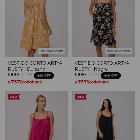
EXCLUSIVO WEB
EXCLUSIVO WEB
VESTIDO CORTO ARTYA
VESTIDO CORTO ARTYA
RUSTY - Durazno
RUSTY - Negro
890
1.590
890
1.590
$
$
$
$
44
44
757
757
$
$