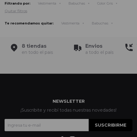
Filtrando por:
Vestimenta
Babuchas
Color:
Gris
Quitar filtros
Te recomendamos quitar:
Vestimenta
Babuchas
8 tiendas
Envios
en todo el pais
a todo el país
NEWSLETTER
¡Suscribite y recibí todas nuestras novedades!
SUSCRIBIRME