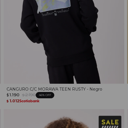
CANGURO C/C MORAWA TEEN RUSTY - Negro
1.190
2.190
$
$
46
1.012
$