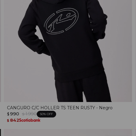
CANGURO C/C HOLLER TS TEEN RUSTY - Negro
990
1.990
$
$
50
842
$