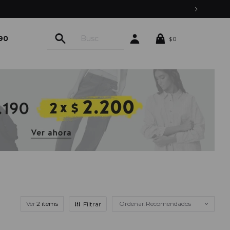
90
0
$
Ver
Recomendados