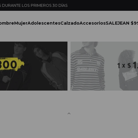
ENVÍOS EXPRESS EN MONTEVIDEO CON PEDIDOS YA
ombre
Mujer
Adolescentes
Calzado
Accesorios
SALE
JEAN $9