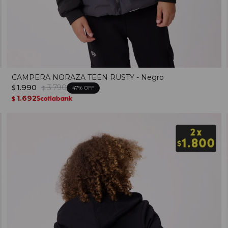
CAMPERA NORAZA TEEN RUSTY - Negro
1.990
3.790
$
$
47
1.692
$