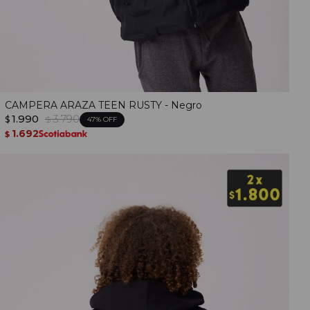
CAMPERA ARAZA TEEN RUSTY - Negro
1.990
3.790
$
$
47
1.692
$