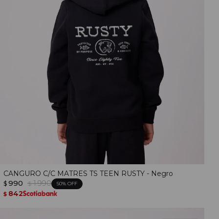
CANGURO C/C MATRES TS TEEN RUSTY - Negro
990
1.990
$
$
50
842
$