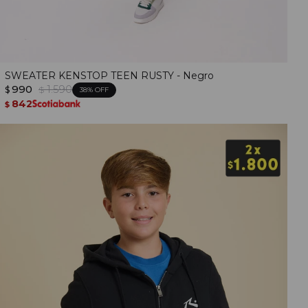
SWEATER KENSTOP TEEN RUSTY - Negro
990
1.590
$
$
38
842
$