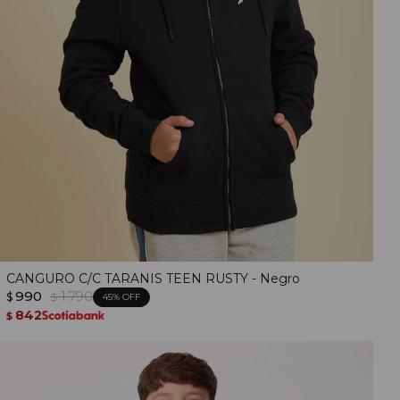
CANGURO C/C TARANIS TEEN RUSTY - Negro
990
1.790
$
$
45
842
$