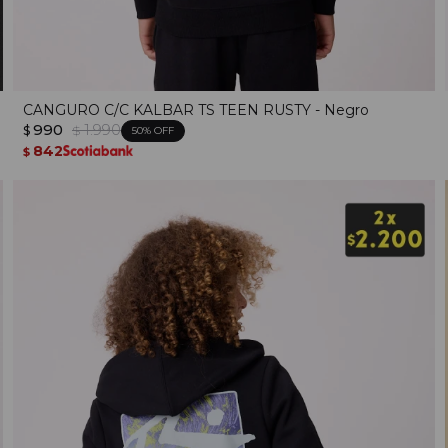
CANGURO C/C KALBAR TS TEEN RUSTY - Negro
990
1.990
$
$
50
842
$