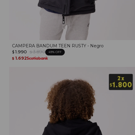
CAMPERA BANDUM TEEN RUSTY - Negro
1.990
3.890
$
$
49
1.692
$