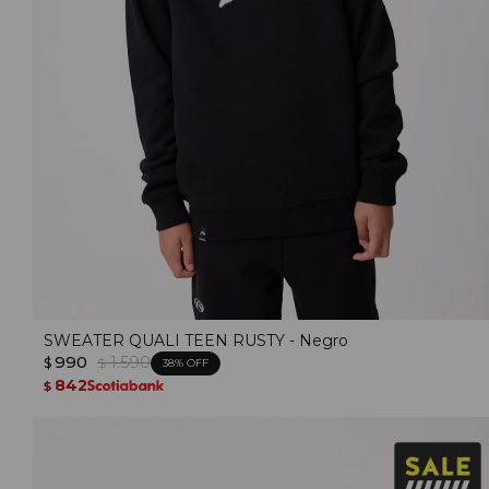
SWEATER QUALI TEEN RUSTY - Negro
990
1.590
$
$
38
842
$