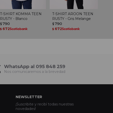
T-SHIRT KOMMA TEEN
T-SHIRT AROON TEEN
RUSTY - Blanco
RUSTY - Gris Melange
790
790
$
$
672
672
$
$
WhatsApp al 095 848 259
Nos comunicaremos a la brevedad
NEWSLETTER
¡Suscribite y recibí todas nuestras
novedades!