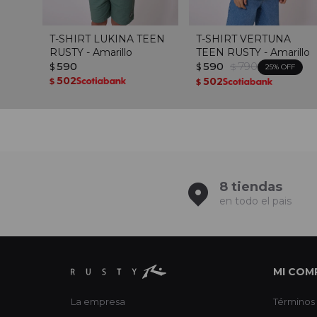
T-SHIRT LUKINA TEEN
T-SHIRT VERTUNA
RUSTY - Amarillo
TEEN RUSTY - Amarillo
590
590
790
$
$
$
25
502
502
$
$
8 tiendas
en todo el pais
MI COM
La empresa
Términos 