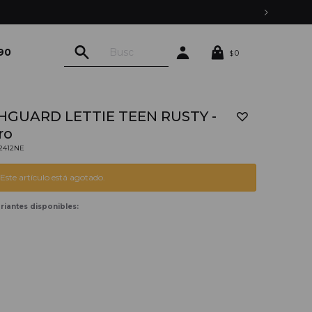
90
0
$
HGUARD LETTIE TEEN RUSTY -
ro
02412NE
Este artículo está agotado.
riantes disponibles: