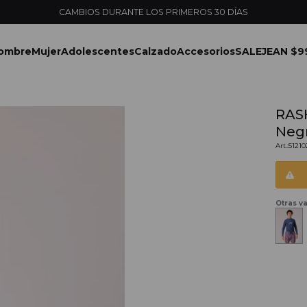
CAMBIOS DURANTE LOS PRIMEROS 30 DÍAS
ombre
Mujer
Adolescentes
Calzado
Accesorios
SALE
JEAN $9
RAS
Neg
5121
Otras va