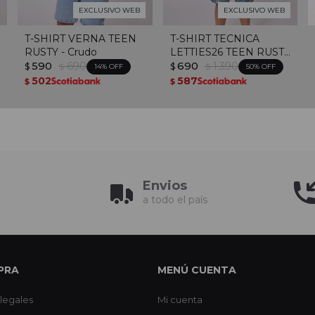
EXCLUSIVO WEB
EXCLUSIVO WEB
T-SHIRT VERNA TEEN
T-SHIRT TECNICA
RUSTY - Crudo
LETTIES26 TEEN RUSTY
590
690
- Azul
690
1.390
$
$
$
$
14
50
502
587
$
$
Envios
a todo el país
PRA
MENÚ CUENTA
legales
Mi cuenta