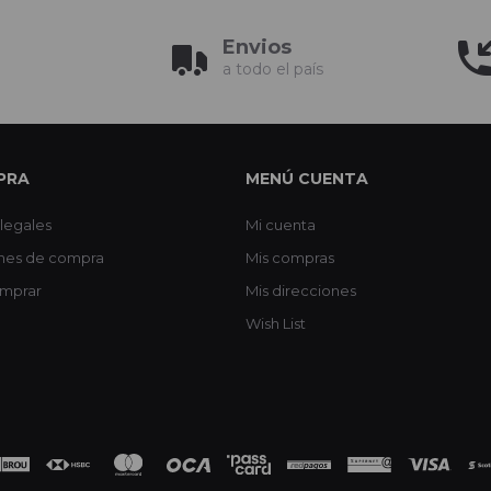
Envios
a todo el país
PRA
MENÚ CUENTA
legales
Mi cuenta
nes de compra
Mis compras
mprar
Mis direcciones
Wish List