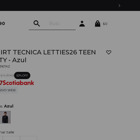
90
0
$
HIRT TECNICA LETTIES26 TEEN
Y - Azul
03167AZ
0
1.390
50
$
7
SIVO WEB
es:
Azul
nar talle