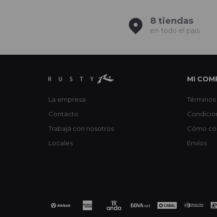
8 tiendas
en todo el pais
MI COM
La empresa
Términos 
Contacto
Condicio
Trabajá con nosotros
Cómo co
Locales
Envíos