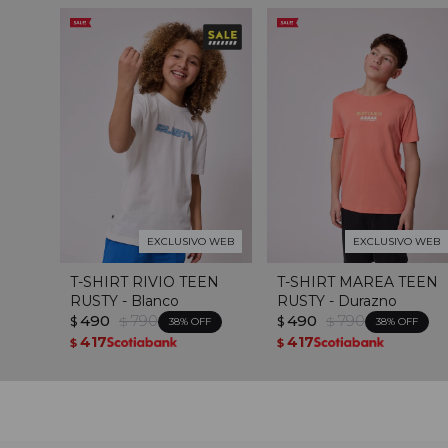
EXCLUSIVO WEB
EXCLUSIVO WEB
T-SHIRT RIVIO TEEN
T-SHIRT MAREA TEEN
RUSTY - Blanco
RUSTY - Durazno
490
790
490
790
$
$
$
$
38
38
417
417
$
$