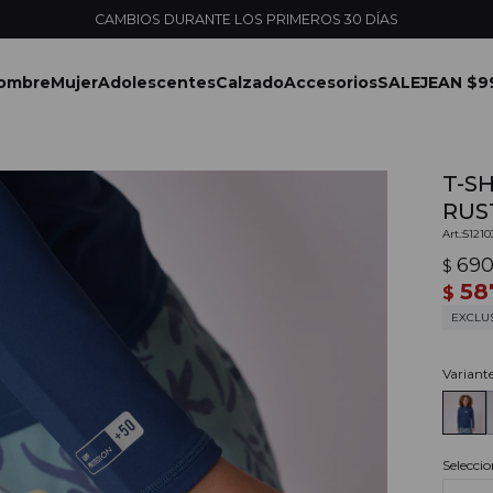
ENVÍOS EXPRESS EN MONTEVIDEO CON PEDIDOS YA
ombre
Mujer
Adolescentes
Calzado
Accesorios
SALE
JEAN $9
T-S
RUST
5121
69
$
58
$
EXCLU
Variant
Seleccio