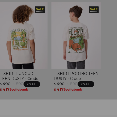
T-SHIRT LUNGUD
T-SHIRT PORTBO TEEN
TEEN RUSTY - Crudo
RUSTY - Crudo
490
890
490
890
$
$
$
$
45
45
417
417
$
$