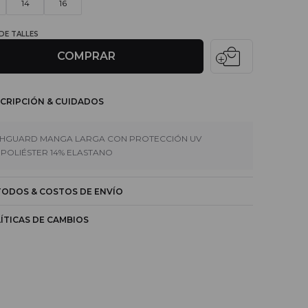
14
16
 DE TALLES
local_mall
COMPRAR
CRIPCIÓN & CUIDADOS
HGUARD MANGA LARGA CON PROTECCIÓN UV
 POLIÉSTER 14% ELASTANO
ODOS & COSTOS DE ENVÍO
ÍTICAS DE CAMBIOS