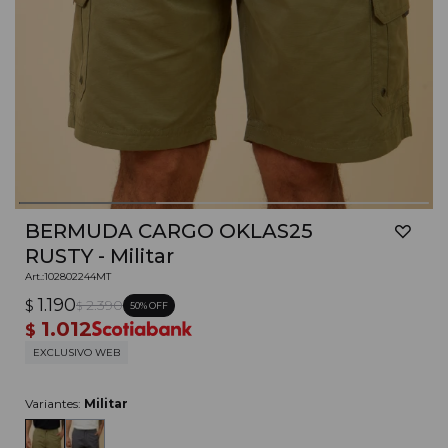
BERMUDA CARGO OKLAS25
RUSTY - Militar
102802244MT
1.190
$
2.390
50
$
1.012
$
EXCLUSIVO WEB
Variantes:
Militar