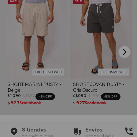
EXCLUSIVO WEB
EXCLUSIVO WEB
SHORT MARINI RUSTY -
SHORT JOVAN RUSTY -
Beige
Gris Oscuro
1.090
1.990
1.090
1.990
$
$
$
$
45
45
927
927
$
$
8 tiendas
Envios
en todo el pais
a todo el país