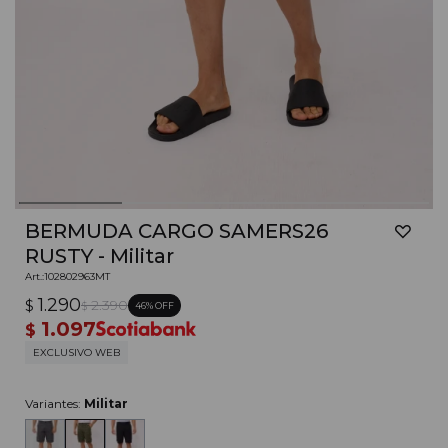
BERMUDA CARGO SAMERS26
RUSTY - Militar
102802963MT
1.290
$
2.390
46
$
1.097
$
EXCLUSIVO WEB
Variantes:
Militar