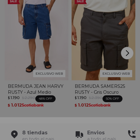
EXCLUSIVO WEB
EXCLUSIVO WEB
BERMUDA JEAN HARVY
BERMUDA SAMERS25
RUSTY - Azul Medio
RUSTY - Gris Oscuro
1.190
2.290
1.190
2.390
$
$
$
$
48
50
1.012
1.012
$
$
8 tiendas
Envios
en todo el pais
a todo el país