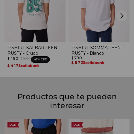
T-SHIRT KALBAR TEEN
T-SHIRT KOMMA TEEN
RUSTY - Crudo
RUSTY - Blanco
790
490
890
$
$
$
45
672
$
417
$
Productos que te pueden
interesar