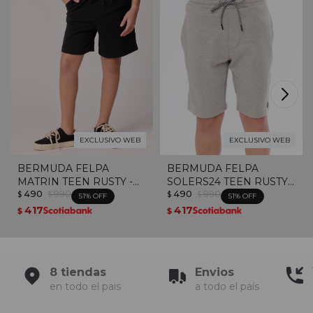
EXCLUSIVO WEB
EXCLUSIVO WEB
BERMUDA FELPA
BERMUDA FELPA
MATRIN TEEN RUSTY -
SOLERS24 TEEN RUSTY -
490
990
490
990
Negro
Gris Claro
$
$
$
$
51
51
417
417
$
$
8 tiendas
Envios
en todo el pais
a todo el país