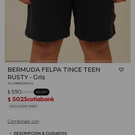
BERMUDA FELPA TINCE TEEN
RUSTY - Gris
508502340GS
590
$
1.190
50
$
502
$
EXCLUSIVO WEB
Combinalo con
DESCRIPCIÓN & CUIDADOS