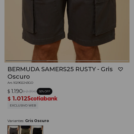
BERMUDA SAMERS25 RUSTY - Gris
Oscuro
102902243GO
1.190
$
2.390
50
$
1.012
$
EXCLUSIVO WEB
Variantes:
Gris Oscuro