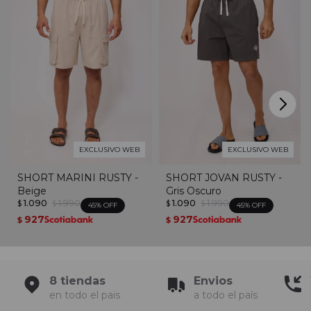
EXCLUSIVO WEB
EXCLUSIVO WEB
SHORT MARINI RUSTY -
SHORT JOVAN RUSTY -
Beige
Gris Oscuro
1.090
1.990
1.090
1.990
$
$
$
$
45
45
927
927
$
$
8 tiendas
Envios
en todo el pais
a todo el país