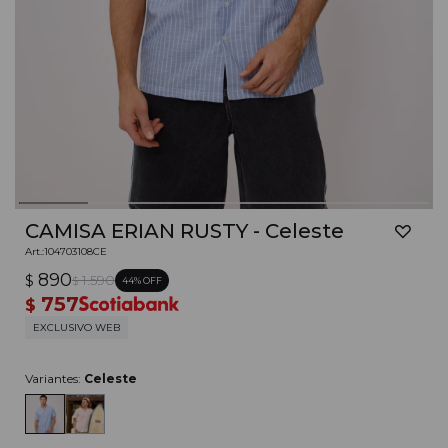
CAMISA ERIAN RUSTY - Celeste
104703108CE
890
$
1.590
44
$
757
$
EXCLUSIVO WEB
Variantes:
Celeste