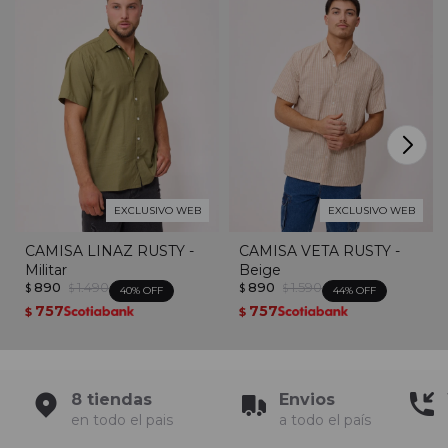
EXCLUSIVO WEB
EXCLUSIVO WEB
CAMISA LINAZ RUSTY -
CAMISA VETA RUSTY -
Militar
Beige
890
1.490
890
1.590
$
$
$
$
40
44
757
757
$
$
8 tiendas
Envios
en todo el pais
a todo el país