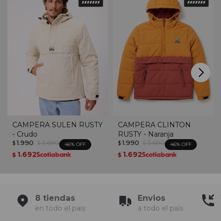
CAMPERA SULEN RUSTY
CAMPERA CLINTON
- Crudo
RUSTY - Naranja
1.990
3.690
1.990
3.690
$
$
$
$
46
46
1.692
1.692
$
$
8 tiendas
Envios
en todo el pais
a todo el país