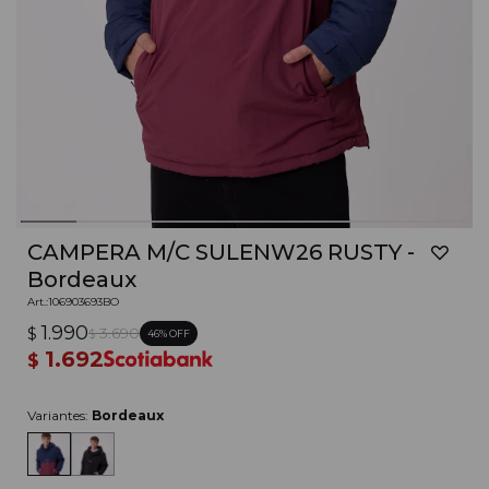
CAMPERA M/C SULENW26 RUSTY -
Bordeaux
106903693BO
1.990
$
3.690
46
$
1.692
$
Variantes:
Bordeaux