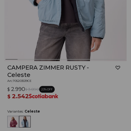
CAMPERA ZIMMER RUSTY -
Celeste
705203539CE
2.990
$
3.890
23
$
2.542
$
Variantes:
Celeste