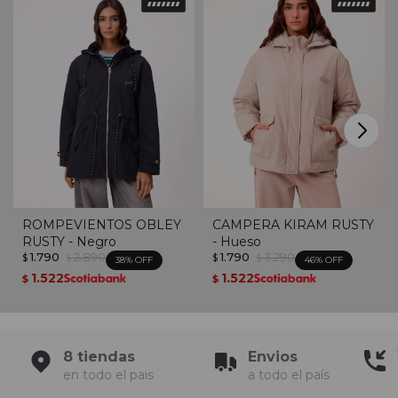
ROMPEVIENTOS OBLEY
CAMPERA KIRAM RUSTY
RUSTY - Negro
- Hueso
1.790
2.890
1.790
3.290
$
$
$
$
38
46
1.522
1.522
$
$
8 tiendas
Envios
en todo el pais
a todo el país