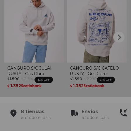
CANGURO S/C JULAI
CANGURO S/C CATELO
RUSTY - Gris Claro
RUSTY - Gris Claro
1.590
2.390
1.590
2.290
$
$
$
$
33
31
1.352
1.352
$
$
8 tiendas
Envios
en todo el pais
a todo el país