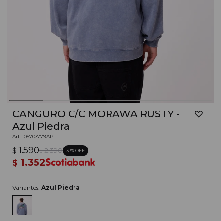
CANGURO C/C MORAWA RUSTY -
Azul Piedra
105703779API
1.590
$
2.390
33
$
1.352
$
Variantes:
Azul Piedra