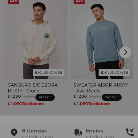
EXCLUSIVO WEB
EXCLUSIVO WEB
CANGURO S/C EZORA
SWEATER AISOR RUSTY
RUSTY - Crudo
- Azul Piedra
1.290
2.190
1.290
1.690
$
$
$
$
41
24
1.097
1.097
$
$
8 tiendas
Envios
en todo el pais
a todo el país