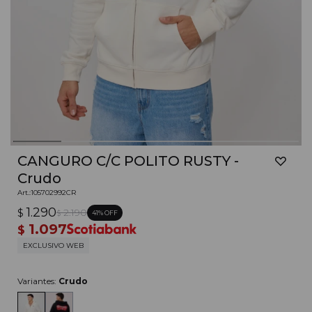
CANGURO C/C POLITO RUSTY -
Crudo
105702992CR
1.290
$
2.190
41
$
1.097
$
EXCLUSIVO WEB
Variantes:
Crudo