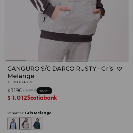
CANGURO S/C DARCO RUSTY - Gris
Melange
105803565GML
1.190
$
2.290
48
$
1.012
$
Variantes:
Gris Melange