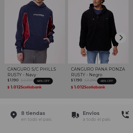
CANGURO S/C PHILLS
CANGURO PANA PONZA
RUSTY - Navy
RUSTY - Negro
1.190
2.290
1.190
2.290
$
$
$
$
48
48
1.012
1.012
$
$
8 tiendas
Envios
en todo el pais
a todo el país