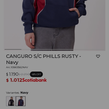
CANGURO S/C PHILLS RUSTY -
Navy
105803562NAV
1.190
$
2.290
48
$
1.012
$
Variantes:
Navy