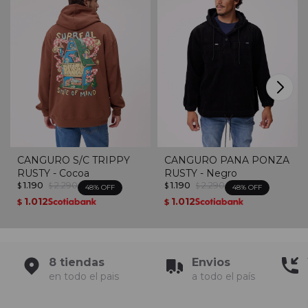
CANGURO S/C TRIPPY
CANGURO PANA PONZA
RUSTY - Cocoa
RUSTY - Negro
1.190
2.290
1.190
2.290
$
$
$
$
48
48
1.012
1.012
$
$
8 tiendas
Envios
en todo el pais
a todo el país