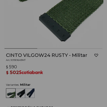
CINTO VILGOW24 RUSTY - Militar
101901649MT
590
$
502
$
Variantes:
Militar