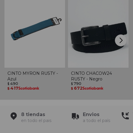
CINTO MYRON RUSTY -
CINTO CHACOW24
Azul
RUSTY - Negro
490
790
$
$
417
672
$
$
8 tiendas
Envios
en todo el pais
a todo el país